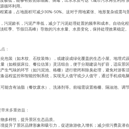
极低，能够有效去除细菌、病毒，出水水质可达《城市污水再生利用 景观环境
源循环利用。
程紧凑，占地面积可减少30%-50%。这对于用地紧张、地形复杂或需
，污泥龄长，污泥产率低，减少了污泥处理处置的频率和成本。自动化程
淡旺季、节假日高峰）导致的污水水量、水质变化，保持处理效果稳定。
几点：
观化包装（如木纹、石纹装饰），或建设成绿化覆盖的生态小屋。地埋式
生量（如根据床位、餐位估算）灵活组合，便于分期建设与扩容，适应景
能产生气味的环节（如污泥池、格栅）进行密闭和除臭处理，避免对游客
配备远程监控和智能控制系统，实现无人值守或少人值守，通过手机或电
可能含有油脂（餐饮废水）、洗涤剂等。前端需设置格栅、隔油池、调节
更带来多重效益：
生物多样性，提升景区生态品质。
环境提升了景区品牌形象和吸引力，促进旅游收入增长；减少排污费及潜