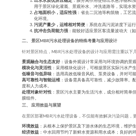
出水水质优异且稳定
：膜分离作用使得出水悬浮物和浊度
用于景区绿化灌溉、景观补水、冲洗道路等，实现水资
占地面积小，适应性强
：省去二沉池等构筑物，工艺流
化环境。
污泥产量少，运维相对简便
：系统在高污泥浓度下运行
抗冲击负荷能力强
：能较好适应景区客流量波动大（如
二、 景区MBR污水处理设备的特殊考量与应用设计
针对景区特点，MBR污水处理设备的设计与应用需注重以下
景观融合与生态友好
：设备外观设计常采用与环境协调的景
模块化与灵活性
：采用模块化设计，可根据景区实际污水产
低噪音与低异味
：选用高效低噪音风机、泵类设备，并对可
高可靠性与智能运维
：设备需具备高可靠性，减少故障率。
度和人力成本。
处理对象针对性
：景区污水主要为生活污水，成分相对简单但
膜组件。
三、 应用效益与展望
在景区部署MBR污水处理设备，不仅能有效解决污染问题，
环境效益
：从根本上保护景区及下游水体的生态环境，维护
经济效益
：中水回用节约了新鲜水资源和用水成本；良好的