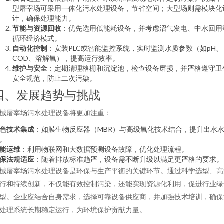
型屠宰场可采用一体化污水处理设备，节省空间；大型场则需模块化
计，确保处理能力。
节能与资源回收
：优先选用低能耗设备，并考虑沼气发电、中水回用
循环经济模式。
自动化控制
：安装PLC或智能监控系统，实时监测水质参数（如pH、
COD、溶解氧），提高运行效率。
维护与安全
：定期清理格栅和沉淀池，检查设备磨损，并严格遵守卫
安全规范，防止二次污染。
四、发展趋势与挑战
械屠宰场污水处理设备将更加注重：
色技术集成
：如膜生物反应器（MBR）与高级氧化技术结合，提升出水
。
能运维
：利用物联网和大数据预测设备故障，优化处理流程。
保法规适应
：随着排放标准趋严，设备需不断升级以满足更严格的要求。
械屠宰场污水处理设备是环保与生产平衡的关键环节。通过科学选型、高
行和持续创新，不仅能有效控制污染，还能实现资源化利用，促进行业绿
型。企业应结合自身需求，选择可靠设备供应商，并加强技术培训，确保
处理系统长期稳定运行，为环境保护贡献力量。