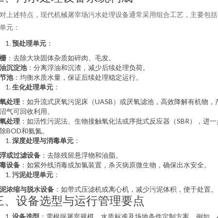
对上述特点，现代机械屠宰场污水处理设备通常采用组合工艺，主要包括
单元：
预处理单元
：
栅
：去除大块固体杂质如碎肉、毛发。
油沉淀池
：分离浮油和沉渣，减少后续处理负荷。
节池
：均衡水质水量，保证后续处理稳定运行。
生化处理单元
：
氧处理
：如升流式厌氧污泥床（UASB）或厌氧滤池，高效降解有机物，
沼气可回收利用。
氧处理
：如活性污泥法、生物接触氧化法或序批式反应器（SBR），进一
除BOD和氨氮。
深度处理与消毒单元
：
浮或过滤设备
：去除残留悬浮物和油脂。
毒设备
：如紫外线消毒或加氯装置，杀灭病原微生物，确保出水安全。
污泥处理单元
：
泥浓缩与脱水设备
：如带式压滤机或离心机，减少污泥体积，便于处置。
三、设备选型与运行管理要点
设备选型
：需根据屠宰规模、水质标准及场地条件定制方案。例如，