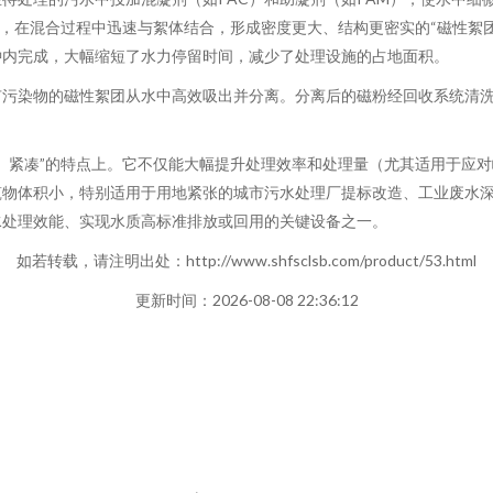
”，在混合过程中迅速与絮体结合，形成密度更大、结构更密实的“磁性絮
钟内完成，大幅缩短了水力停留时间，减少了处理设施的占地面积。
有污染物的磁性絮团从水中高效吸出并分离。分离后的磁粉经回收系统清
、紧凑”的特点上。它不仅能大幅提升处理效率和处理量（尤其适用于应
筑物体积小，特别适用于用地紧张的城市污水处理厂提标改造、工业废水
水处理效能、实现水质高标准排放或回用的关键设备之一。
如若转载，请注明出处：http://www.shfsclsb.com/product/53.html
更新时间：2026-08-08 22:36:12